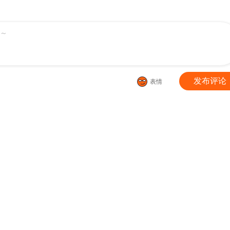
395坑 危险逼近！
停更通知
第394坑 切
～
第391坑 给我消失!心魔!
通知：本周停更公告
第390坑 主角线
第388坑 哼，拿回本座的东西！
第387坑 死到临头不忘发卡
第386坑 遇到了
发布评论
表情
384-385 这该死的“套路”
第383坑 师弟带我飞~
第382坑 你就是
第379坑 大师兄的正确使用方法
第378坑 女人，离我远一点！
第377坑 什么人
第374坑 家主大人心里苦
通知：周日更新！
第373坑 大师兄
370坑 电击PLAY？
活动：印飞星生日活动和周边上新！
第369坑 来也匆匆
活动：兄坑主题快闪店要来啦！
第367坑 来一趟说走就走的探险
第366坑 左右为难
第363坑 命运，由谁掌控？
兄坑四周年庆祝活动
第362坑 真真假假