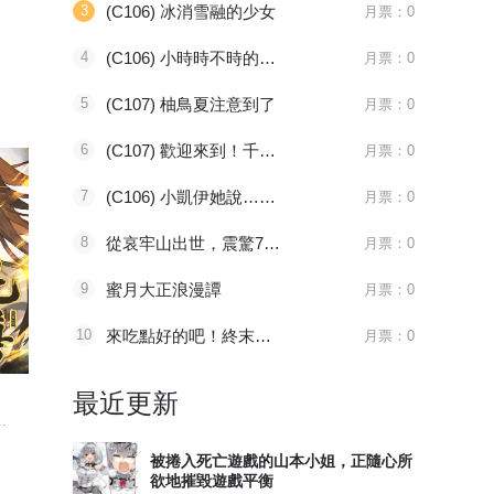
3
(C106) 冰消雪融的少女
月票：0
极强
4
(C106) 小時時不時的時候3 ~命運的四方會談~
月票：0
5
(C107) 柚鳥夏注意到了
月票：0
换，寻觅突破
6
(C107) 歡迎來到！千年幼兒園
月票：0
AG！
7
(C106) 小凱伊她說…想要玩遊戲!? 千年學園冒險篇!
月票：0
奇的老番茄
8
從哀牢山出世，震驚749局
月票：0
酱负责鸭！
9
蜜月大正浪漫譚
月票：0
10
來吃點好的吧！終末菜單
月票：0
！
096 太子血亲
1181 审判会-蜂刺
第525話
天官赐福
全职法师
妖神记
最近更新
坑 发出“穿越”的声音
.
八百年前，谢怜是金枝...
主角莫凡继承了一个神...
妖神一出，谁
吗？我可以！
被捲入死亡遊戲的山本小姐，正隨心所
欲地摧毀遊戲平衡