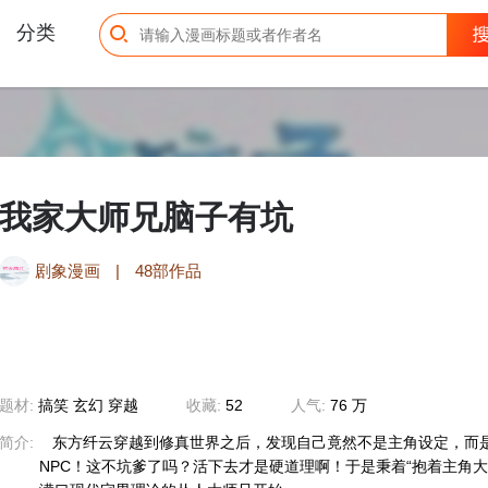
分类
我家大师兄脑子有坑
剧象漫画
|
48部作品
题材:
搞笑
玄幻
穿越
收藏:
52
人气:
76 万
简介:
东方纤云穿越到修真世界之后，发现自己竟然不是主角设定，而是
NPC！这不坑爹了吗？活下去才是硬道理啊！于是秉着“抱着主角大