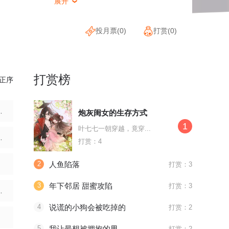
展开

投月票(
0
)
打赏(
0
)
打赏榜
正序
隐藏的宝物
炮灰闺女的生存方式
1
叶七七一朝穿越，竟穿...
！大师兄！
打赏：4
2
人鱼陷落
打赏：3
3
年下邻居 甜蜜攻陷
打赏：3
说还来得及吗
4
说谎的小狗会被吃掉的
打赏：2
5
我让最想被拥抱的男人给威胁了
打赏：2