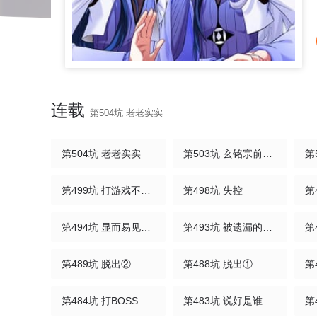
连载
第504坑 老老实实
第504坑 老老实实
第503坑 玄铭宗前大师兄·下
第499坑 打游戏不要跳关！
第498坑 失控
第
第494坑 显而易见的答案
第493坑 被遗漏的是……
第
第489坑 脱出②
第488坑 脱出①
第484坑 打BOSS没掉道具
第483坑 说好是谁就是谁