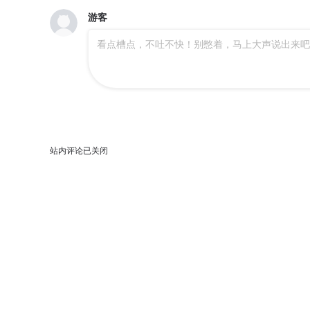
第397坑 救命要靠大师兄
第396坑 天上掉下个……
第
游客
看点槽点，不吐不快！别憋着，马上大声说出来吧
第393坑 这可真是孽缘！
392果然“走boss线的是他”
番外：忽然养只猫 八
第389坑 并不固定的套路
番外：忽然养只猫 七
番外：忽然养只猫 六
站内评论已关闭
主角走的boss线就是不一样
第380坑 主角的BOSS光环
第376坑 逍遥星河惊现秘境入口
第375坑 八戒丢失的原因
第372坑 初次见面！
第371坑 又一位大师兄？
第
番外：七夕番外坑
第368坑 等我回来就结婚！
第365坑 重大分歧（剧透）警告
第364坑 穿越暗号再+1