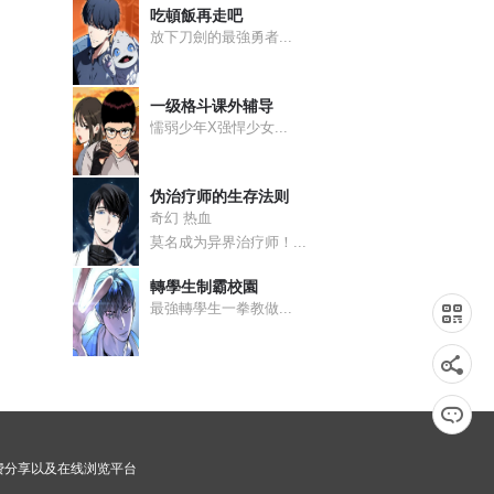
吃頓飯再走吧
放下刀劍的最強勇者...
每周六晚！
股份持续走低
一级格斗课外辅导
懦弱少年X强悍少女...
场
伪治疗师的生存法则
天下最好了！
奇幻 热血
莫名成为异界治疗师！...
关键话题啊喂
轉學生制霸校園
最強轉學生一拳教做...
妹，我来了
坑 印·金手指·飞星上线
世界兄弟情
免费分享以及在线浏览平台