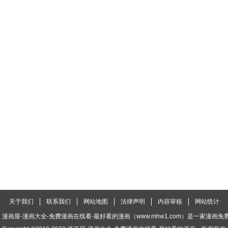
番外 角色战斗力大排行(第一期）
第359坑 少废话！娶我！
更新时间调整为：
356坑 一“锅”带走
第355坑 东方纤云的套路理论
第354坑 东方纤云
第351坑 大师兄之所以是大师兄
第350坑 八戒心中意难平
第349坑 捉“奸”现
活动 探海秘境之法器竞猜
第347坑 一只绿绿失去了梦想
第346坑 师父父
知
第343坑 恭喜家主喜提新爱称
第342坑 不要跳过
339坑 威胁
第338坑 普通的女孩儿
第337坑 师
第334坑 相亲相爱一家人
第333坑 崽儿终于听阿爸的话了
第332
关于我们
联系我们
网站地图
法律声明
内容审核
网站统计
第329坑 逍遥玄铭一家亲
第328坑 谁的师兄谁来管！
第327坑 修仙
漫画屋-漫画大全-免费漫画在线看-最好看的漫画（www.mhw1.com）是一家漫画