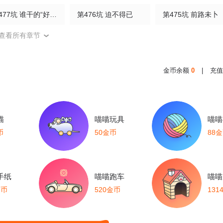
第477坑 谁干的“好事”?
第476坑 迫不得已
第475坑 前路未卜
查看所有章节
472坑 分歧再起
第471坑 天云流的暗号
第470坑 一步步
第467坑 最讨厌的……
第466坑 无法掌控
第465坑 普通
金币余额
0
|
充值
漫画更新公告及防骗须知
第462坑 周年庆三连更结束
第461坑 异变
458坑 偷梁换柱
第457坑 别想活（下）
第457坑通知
喵
喵喵玩具
喵喵
币
50金币
88
第454坑 回到正轨?（上）
第453坑 太安静了
第452坑 主菜上桌
449坑 怪物
第448坑 真的，太快了
第447坑 大师兄
手纸
喵喵跑车
喵喵
金币
520金币
131
第444坑 反正…打你就对了？
第443坑 是谁……打我！？
第442坑 绝境！！
439坑 兵不厌诈！
第438坑答应就“汪”一声听听
第437坑 护符，