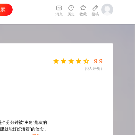
消息
历史
收藏
投稿
9.9
（
0
人评价）
个分分钟被“主角”炮灰的
腿就能好好活着”的信念，