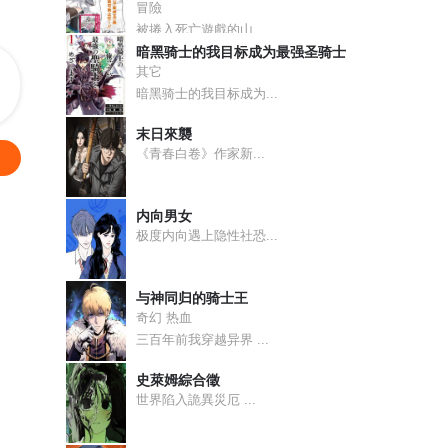
冒險
磋？说谎！
被捲入死亡遊戲的山...
暗黑骑士的我目标成为最强圣骑士
也有危机？
其它
暗黑骑士的我目标成为...
厉害的人！
末日來襲
《青春白卷》作家新...
那个渣男？！
内向男女
吵我睡觉？
极度内向遇上隐性社恐...
之间的对峙！
与神同归的骑士王
奇幻 热血
，去也匆匆！
三百年前我穿越异界 ...
史萊姆綜合徵
世界陷入詭異災厄 ...