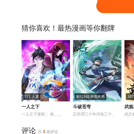
第436坑没想到的有点多
更新调整公告
猜你喜欢！最热漫画等你翻牌
第432坑 没有这么升级的？
第431坑 你有病！你找死吧？
第427坑 逍遥门二弟子印飞星
第426坑 就这，就这？
第
第421-422坑 修心
番外 前世的分歧
第417坑 天道的干扰
第416坑 甩锅第一名
第412坑 不可说之事！
第411坑 黑傀儡的奥秘！
771 人選
第519回 帝戰終局
38
一人之下
斗破苍穹
武炼
第407坑 东方纤云被绿始末
第406坑 最差的一届主角
一人之下漫画： 他，...
正所谓三十年河东三十...
武之
第402坑 奇怪的知识增加了！
第401坑 话不能乱说!!!
评论
共
0
条评论