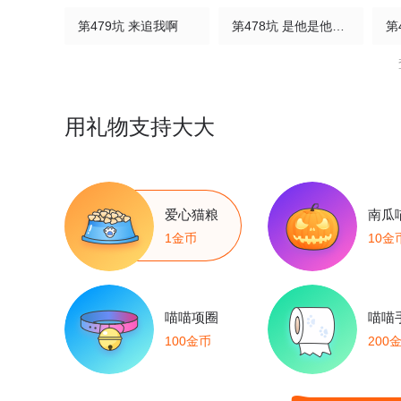
第479坑 来追我啊
第478坑 是他是他就是他
第474坑 终是……
第473坑 互相撒谎
第
第469坑 互相欺骗
第468坑 巨大的冲击
用礼物支持大大
第464坑 七夕特别坑
第463坑 各怀心事
第460坑 三路的世界
第459坑 是敌？是友？
第
爱心猫粮
南瓜
1金币
10金
第456坑 别想活（上）
第455坑 回到正轨?（下）
第451坑 我就知道
第450坑 直到最后……
第
喵喵项圈
喵喵
100金币
200
第446坑 只可惜——
第445坑 我家大师兄爱睡觉
第441坑 战斗的代价
第440坑 冲我来！
第