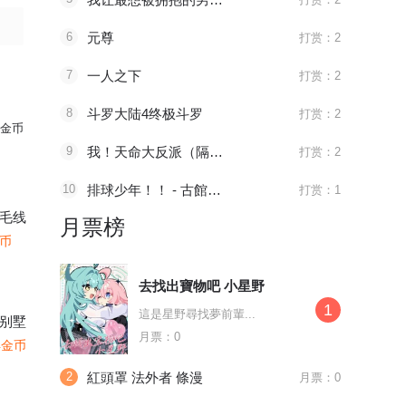
6
元尊
打赏：2
接近的真相
7
一人之下
打赏：2
8
斗罗大陆4终极斗罗
打赏：2
金币
9
我！天命大反派（隔周双更）
打赏：2
10
排球少年！！ - 古館春一
打赏：1
毛线
月票榜
金币
去找出寶物吧 小星野
1
，我们回去
這是星野尋找夢前輩...
别墅
月票：0
4金币
！
2
紅頭罩 法外者 條漫
月票：0
要多少有多少