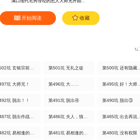
满口现代宅男理论的怂人大师兄开始...
开始阅读
收藏
第502坑 玄铭宗前大师兄·上
第501坑 无礼之徒
第500坑 还有
497坑 大师兄！
第496坑 大……
第495坑 好
492坑 脱出！！
第491坑 脱出④
第490坑 脱出③
第487坑 脱出作战开始！
第486坑 夫人，慎言。
第485坑 出去再
第482坑 易相逢的秘密（下）
第481坑 易相逢的秘密（上）
第480坑 没有权限